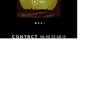
Voir
contact
06 98 23 08 13
manziladiff@gmail.com