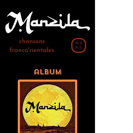
chansons
ME
NU
franco'rientales
aLBUM